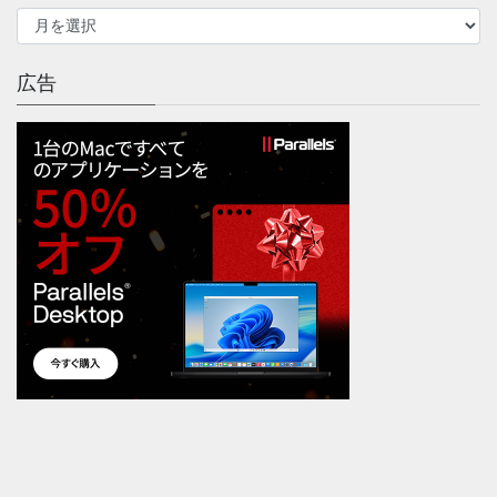
ア
ー
カ
イ
広告
ブ