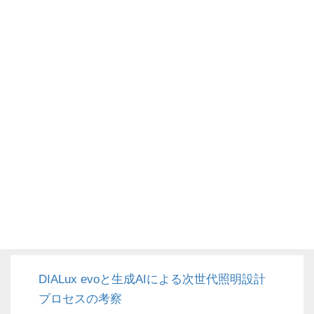
カテゴリー
DIALux evo (34)
照明デザイン (5)
生成AI (2)
DIALux4.13 (49)
代表メッセージ (7)
DIALux evoと生成AIによる次世代照明設計
プロセスの考察