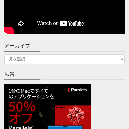
アーカイブ
ア
ー
カ
イ
広告
ブ