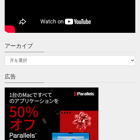
アーカイブ
ア
ー
カ
イ
広告
ブ